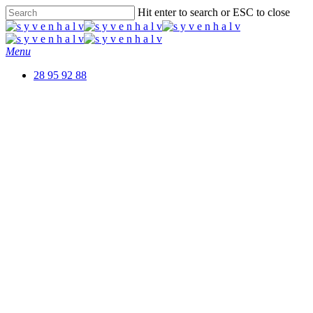
Skip
Hit enter to search or ESC to close
to
Close
main
Search
content
Menu
28 95 92 88